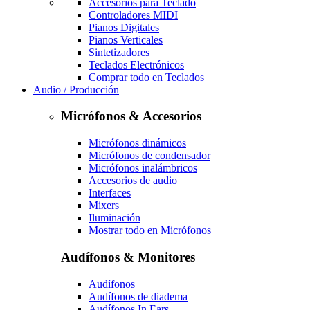
Accesorios para Teclado
Controladores MIDI
Pianos Digitales
Pianos Verticales
Sintetizadores
Teclados Electrónicos
Comprar todo en Teclados
Audio / Producción
Micrófonos & Accesorios
Micrófonos dinámicos
Micrófonos de condensador
Micrófonos inalámbricos
Accesorios de audio
Interfaces
Mixers
Iluminación
Mostrar todo en Micrófonos
Audífonos & Monitores
Audífonos
Audífonos de diadema
Audífonos In Ears