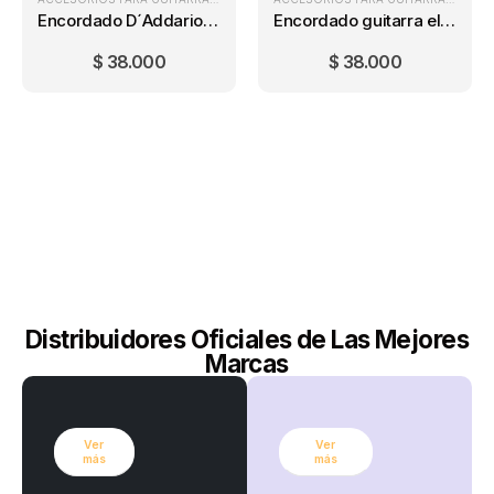
Encordado D´Addario EXL110 Regular Light (10-46)
Encordado guitarra eléctrica Ernie Ball Hybrid Slinky (9-46)
$
38.000
$
38.000
Distribuidores Oficiales de Las Mejores
Marcas
Ver
Ver
más
más