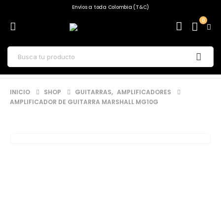
Envíos a toda Colombia (T&C)
0
INICIO
SHOP
GUITARRAS
,
AMPLIFICADORES
AMPLIFICADOR DE GUITARRA MARSHALL MG10G