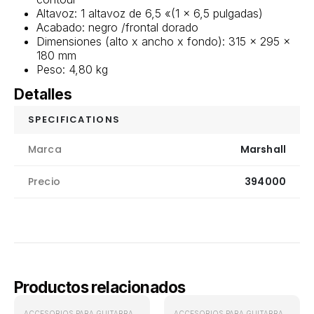
Altavoz: 1 altavoz de 6,5 «(1 x 6,5 pulgadas)
Acabado: negro /frontal dorado
Dimensiones (alto x ancho x fondo): 315 x 295 x
180 mm
Peso: 4,80 kg
Detalles
SPECIFICATIONS
Marca
Marshall
Precio
394000
Productos relacionados
ACCESORIOS PARA GUITARRA
,
ENCORDADOS GUITARRA ELÉCTRICA
,
ENCORDA
ACCESORIOS PARA GUITARRA
,
ENCOR