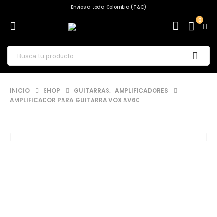
Envíos a toda Colombia (T&C)
0
INICIO
SHOP
GUITARRAS
,
AMPLIFICADORES
AMPLIFICADOR PARA GUITARRA VOX AV60