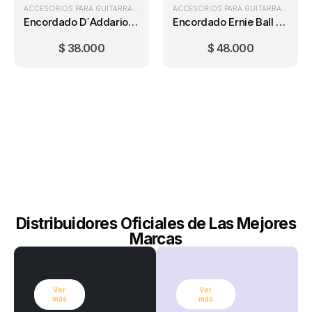
ACCESORIOS PARA GUITARRA
,
ENCORDADOS GUITARRA ELÉCTRICA
,
ENCORDA
ACCESORIOS PARA GUITARRA
,
ENCOR
Encordado D´Addario EXL110 Regular Light (10-46)
Encordado Ernie Ball Earthwood 2004 (11-52)
$
38.000
$
48.000
Distribuidores Oficiales de Las Mejores
Marcas
Ver
Ver
más
más