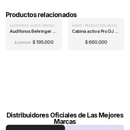
Productos relacionados
AUDÍFONOS
,
AUDIO / PRODUCCIÓN MUSICAL
AUDIO / PRODUCCIÓN MUSICAL
,
CAB
Audífonos Behringer BDJ1000
Cabina activa Pro DJ PB12E-MP3
$
195.000
$
660.000
$
249.000
Distribuidores Oficiales de Las Mejores
Marcas