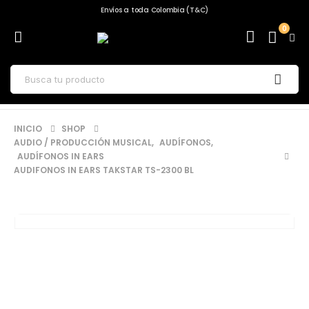
Envíos a toda Colombia (T&C)
0
INICIO
SHOP
AUDIO / PRODUCCIÓN MUSICAL
,
AUDÍFONOS
,
AUDÍFONOS IN EARS
AUDIFONOS IN EARS TAKSTAR TS-2300 BL