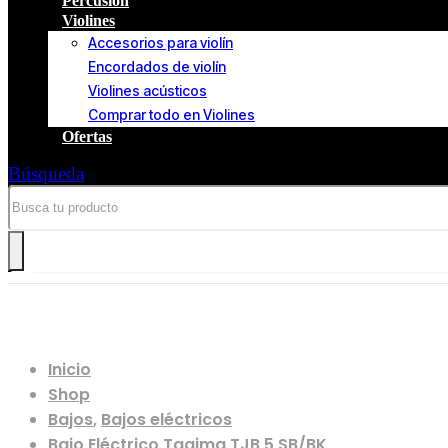
Percusión
Violines
Accesorios para violín
Encordados de violín
Violines acústicos
Comprar todo en Violines
Ofertas
Búsqueda
Bajo Eléctrico Tagima TJB 5 SB/BK
Inicio
Shop
Bajos
,
Bajos eléctricos
Bajo Eléctrico Tagima TJB 5 SB/BK