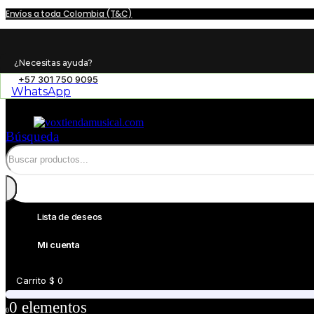
Envíos a toda Colombia (T&C)
¿Necesitas ayuda?
+57 301 750 9095
WhatsApp
Búsqueda
Lista de deseos
Mi cuenta
Carrito
$
0
0
0 elementos
0