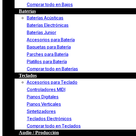
Comprar todo en Bajos
Baterías
Baterías Acústicas
Baterías Electrónicas
Baterías Junior
Accesorios para Batería
Baquetas para Batería
Parches para Batería
Platillos para Batería
Comprar todo en Baterías
Teclados
Accesorios para Teclado
Controladores MIDI
Pianos Digitales
Pianos Verticales
Sintetizadores
Teclados Electrónicos
Comprar todo en Teclados
Audio / Producción