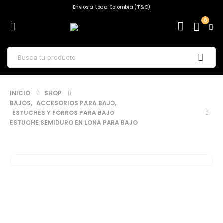
Envíos a toda Colombia (T&C)
0
INICIO
SHOP
BAJOS
,
ACCESORIOS PARA BAJO
,
ESTUCHES Y FORROS PARA BAJO
ESTUCHE SEMIDURO EN LONA PARA BAJO