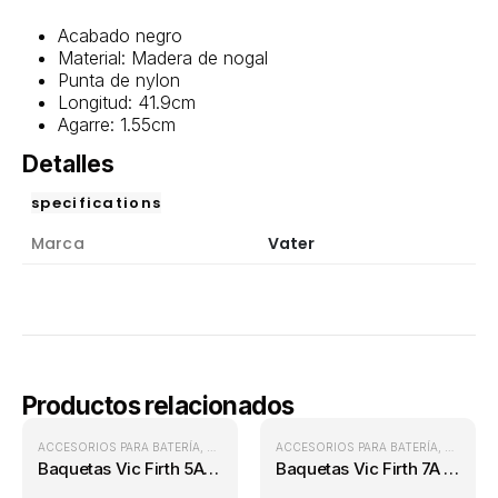
Acabado negro
Material: Madera de nogal
Punta de nylon
Longitud: 41.9cm
Agarre: 1.55cm
Detalles
specifications
Marca
Vater
Productos relacionados
ACCESORIOS PARA BATERÍA
,
BAQUETAS PARA BATERÍA
ACCESORIOS PARA BATERÍA
,
BATERÍAS
,
BAQUETA
Baquetas Vic Firth 5A Madera
Baquetas Vic Firth 7A Madera