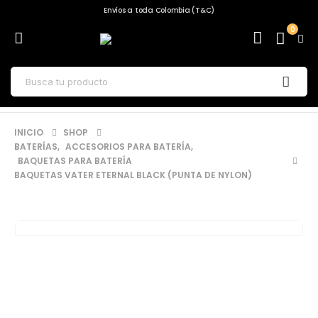
Envíos a toda Colombia (T&C)
0
INICIO
SHOP
BATERÍAS
,
ACCESORIOS PARA BATERÍA
,
BAQUETAS PARA BATERÍA
BAQUETAS VATER ETERNAL BLACK (PUNTA DE NYLON)