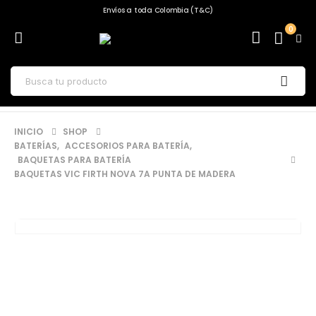
Envíos a toda Colombia (T&C)
0
INICIO
SHOP
BATERÍAS
,
ACCESORIOS PARA BATERÍA
,
BAQUETAS PARA BATERÍA
BAQUETAS VIC FIRTH NOVA 7A PUNTA DE MADERA