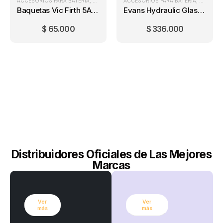
ACCESORIOS PARA BATERÍA
,
BAQUETAS PARA BATERÍA
ACCESORIOS PARA BATERÍA
,
BATERÍAS
,
BATERÍA
Baquetas Vic Firth 5A Madera
Evans Hydraulic Glass Rock Tom-Pack 10″/12″/16″
$
65.000
$
336.000
Distribuidores Oficiales de Las Mejores
Marcas
Ver
Ver
más
más