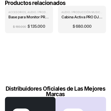
Productos relacionados
ACCESORIOS
PRECIO ONLINE
,
AUDIO / PRODUCCIÓN MUSICAL
AUDIO / PRODUCCIÓN MUSICAL
,
CAB
Base para Monitor PROEL KP840
Cabina Activa PRO DJ PB12E-MP3 SYS (Base + Mic)
$
135.000
$
680.000
$
169.000
Distribuidores Oficiales de Las Mejores
Marcas