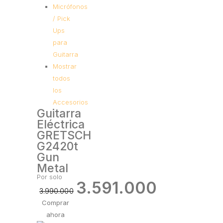
Micrófonos
/ Pick
Ups
para
Guitarra
Mostrar
todos
los
Accesorios
Guitarra
Eléctrica
GRETSCH
G2420t
Gun
Metal
Por solo
3.591.000
3.990.000
Comprar
ahora