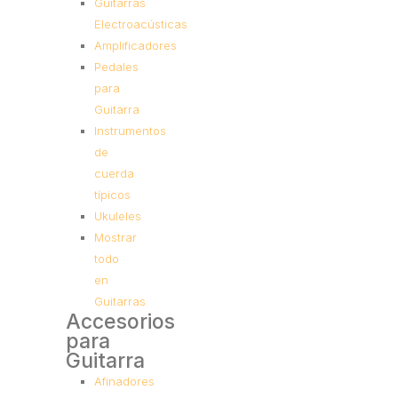
Guitarras
Electroacústicas
Amplificadores
Pedales
para
Guitarra
Instrumentos
de
cuerda
típicos
Ukuleles
Mostrar
todo
en
Guitarras
Accesorios
para
Guitarra
Afinadores