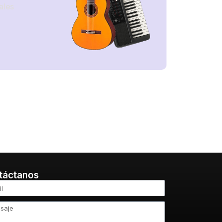
ales
táctanos