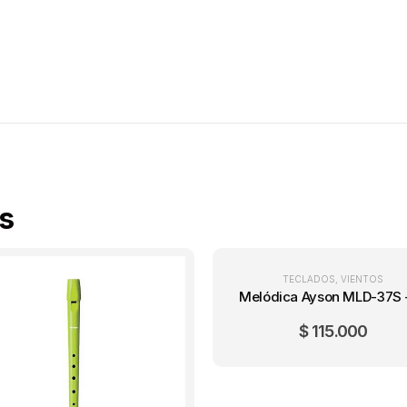
s
TECLADOS
,
VIENTOS
$
115.000