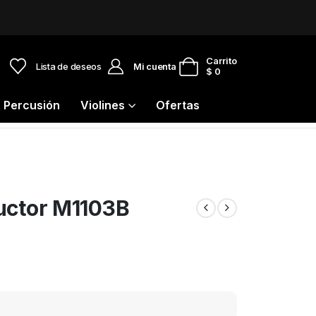
0
Carrito
Lista de deseos
Mi cuenta
$
0
Percusión
Violines
Ofertas
uctor M1103B