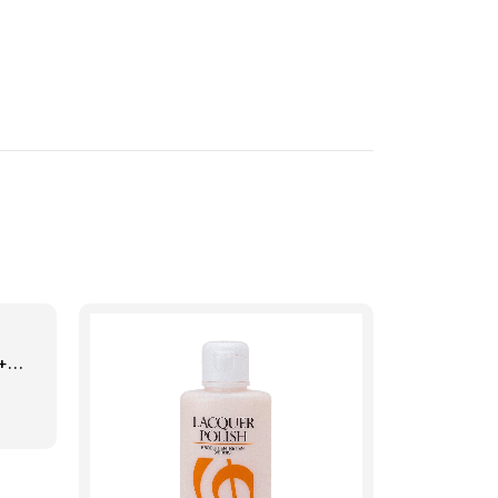
Melódica Ayson MLD-37S + Forro Lona