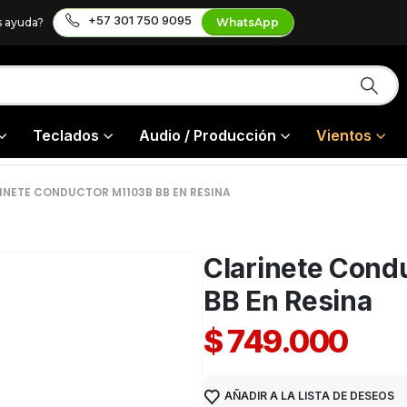
+57 301 750 9095
s ayuda?
WhatsApp
Teclados
Audio / Producción
Vientos
INETE CONDUCTOR M1103B BB EN RESINA
Clarinete Cond
BB En Resina
$
749.000
AÑADIR A LA LISTA DE DESEOS