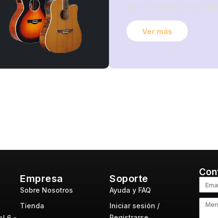
Somos distribuidores ofici
Ver más
Con
Empresa
Soporte
Sobre Nosotros
Ayuda y FAQ
Tienda
Iniciar sesión /
Registrarse
l 6 -