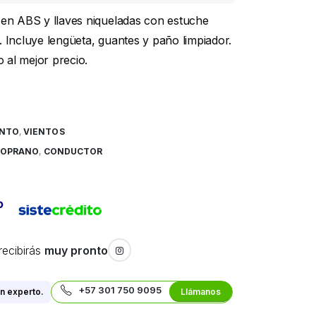
 en ABS y llaves niqueladas con estuche
 Incluye lengüeta, guantes y paño limpiador.
 al mejor precio.
ENTO
,
VIENTOS
SOPRANO
,
CONDUCTOR
recibirás
muy pronto
+57 301 750 9095
n experto.
Llámanos