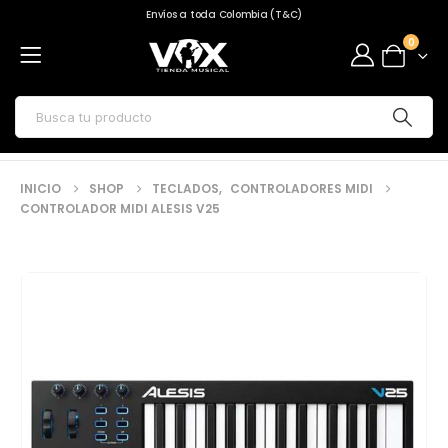
Envíos a toda Colombia (T&C)
0
INICIO
SHOP
TECLADOS
,
CONTROLADORES MIDI
CONTROLADOR MIDI ALESIS V25