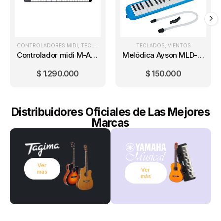
CONTROLADORES MIDI
,
TECLADOS
TECLADOS
,
VIENTOS
Controlador midi M-AUDIO Oxygen 61 MKV
Melódica Ayson MLD-37H + Estuche semiduro
$
1.290.000
$
150.000
Distribuidores Oficiales de Las Mejores
Marcas
Ver
Ver
más
más