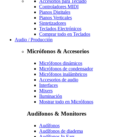
Accesorios para Teclado
Controladores MIDI
Pianos Digitales
Pianos Verticales
Sintetizadores
Teclados Electrónicos
Comprar todo en Teclados
Audio / Producción
Micrófonos & Accesorios
Micrófonos dinámicos
Micrófonos de condensador
Micrófonos inalámbricos
Accesorios de audio
Interfaces
Mixers
Iluminación
Mostrar todo en Micrófonos
Audífonos & Monitores
Audífonos
Audífonos de diadema
Audífonos In Ears