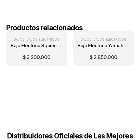
Productos relacionados
BAJOS
,
BAJOS ELÉCTRICOS
BAJOS
,
BAJOS ELÉCTRICOS
Bajo Eléctrico Squier Classic Vibe '70s Jazz Bass V Natural Maple 5 Cuerdas
Bajo Eléctrico Yamaha TRBX305CAR
$
3.200.000
$
2.850.000
Distribuidores Oficiales de Las Mejores