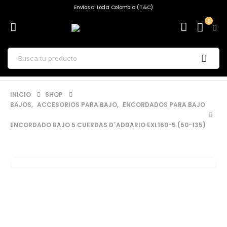
Envíos a toda Colombia (T&C)
0
INICIO
SHOP
BAJOS
,
ACCESORIOS PARA BAJO
,
ENCORDADOS PARA BAJO
ENCORDADO BAJO 5 CUERDAS D´ADDARIO EXL160-5 (50-135)