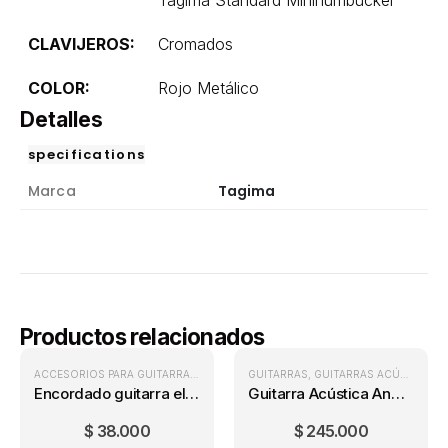
Tagima Standard Minihumbucker
CLAVIJEROS:
Cromados
COLOR:
Rojo Metálico
Detalles
specifications
Marca
Tagima
Productos relacionados
ACCESORIOS PARA GUITARRA
,
ENCORDADOS GUITARRA ELÉCTRICA
GUITARRAS
,
GUITARRAS ACÚSTICAS
,
ENCORDA
Encordado guitarra eléctrica Ernie Ball Regular Slinky (10-46)
Guitarra Acústica Andalucía Cedro + Forro
$
38.000
$
245.000