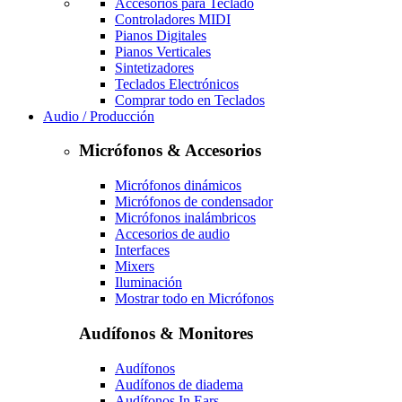
Accesorios para Teclado
Controladores MIDI
Pianos Digitales
Pianos Verticales
Sintetizadores
Teclados Electrónicos
Comprar todo en Teclados
Audio / Producción
Micrófonos & Accesorios
Micrófonos dinámicos
Micrófonos de condensador
Micrófonos inalámbricos
Accesorios de audio
Interfaces
Mixers
Iluminación
Mostrar todo en Micrófonos
Audífonos & Monitores
Audífonos
Audífonos de diadema
Audífonos In Ears