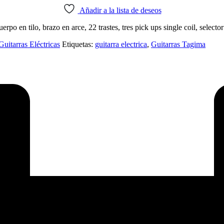
Añadir a la lista de deseos
o en tilo, brazo en arce, 22 trastes, tres pick ups single coil, selector
Guitarras Eléctricas
Etiquetas:
guitarra electrica
,
Guitarras Tagima