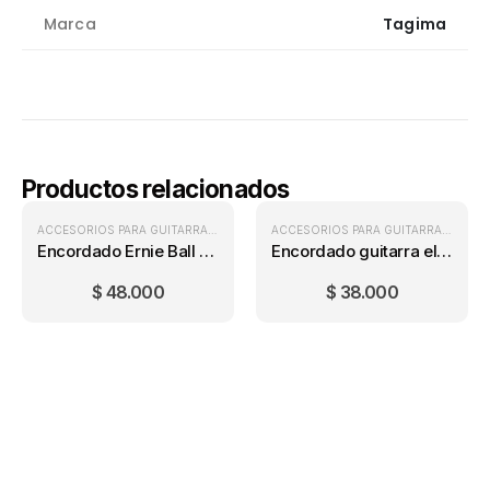
Marca
Tagima
Productos relacionados
ACCESORIOS PARA GUITARRA
,
ENCORDADOS METÁLICOS
,
ENCORDADOS PARA
ACCESORIOS PARA GUITARRA
,
ENCOR
Encordado Ernie Ball Earthwood 2004 (11-52)
Encordado guitarra eléctrica Ernie Ball Super Slinky (09-42)
$
48.000
$
38.000