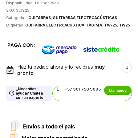
Disponibilidad:
1 disponibles
SKU:
GUI925
Categorías:
GUITARRAS
,
GUITARRAS ELECTROACÚSTICAS
Etiquetas:
GUITARRA ELECTROACUSTICA
,
TAGIMA
,
TW-25
,
TW25
PAGA CON:
Haz tu pedido ahora y lo recibirás
muy
pronto
¿Necesitas
+57 301 750 9095
Llámanos
ayuda? Chatea
con un experto.
Envíos a todo el país