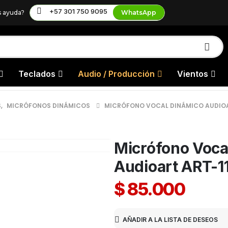
+57 301 750 9095
s ayuda?
WhatsApp
Teclados
Audio / Producción
Vientos
S
,
MICRÓFONOS DINÁMICOS
MICRÓFONO VOCAL DINÁMICO AUDIOA
Micrófono Voca
Audioart ART-1
$
85.000
AÑADIR A LA LISTA DE DESEOS