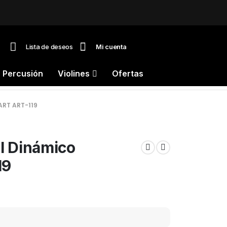
Lista de deseos
Mi cuenta
Percusión
Violines
Ofertas
RT ART-119
l Dinámico
19