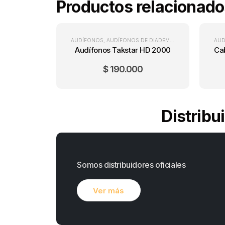
Productos relacionado
PRE
AUDÍFONOS
,
AUDÍFONOS DE DIADEMA
,
AUDIO / PRODUC
AUD
Audífonos Takstar HD 2000
$
190.000
Distribu
Somos distribuidores oficiales
Ver más