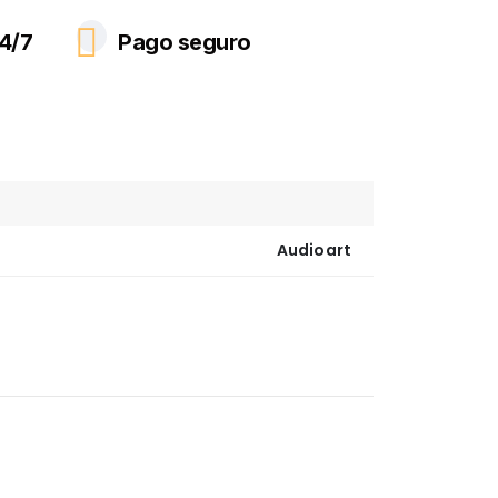
4/7
Pago seguro
Audioart