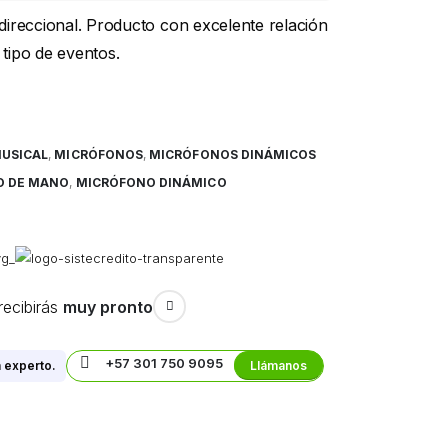
ireccional. Producto con excelente relación
 tipo de eventos.
MUSICAL
,
MICRÓFONOS
,
MICRÓFONOS DINÁMICOS
O DE MANO
,
MICRÓFONO DINÁMICO
recibirás
muy pronto
+57 301 750 9095
 experto.
Llámanos