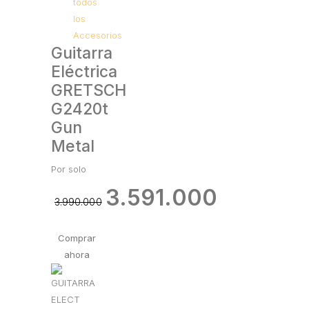
todos
los
Accesorios
Guitarra
Eléctrica
GRETSCH
G2420t
Gun
Metal
Por solo
3.591.000
3.990.000
Comprar
ahora