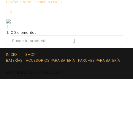
Envíos a toda Colombia (T&C)
0
0 elementos
INICIO
SHOP
BATERÍAS
,
ACCESORIOS PARA BATERÍA
,
PARCHES PARA BATERÍA
PARCHE EVANS HYDRAULIC 22″