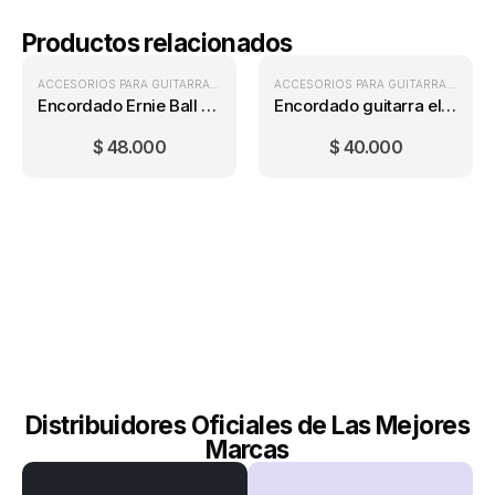
Productos relacionados
ACCESORIOS PARA GUITARRA
,
ENCORDADOS METÁLICOS
,
ENCORDADOS PARA
ACCESORIOS PARA GUITARRA
,
ENCOR
Encordado Ernie Ball Earthwood 2004 (11-52)
Encordado guitarra eléctrica Jim Dunlop DEN0942
$
48.000
$
40.000
Distribuidores Oficiales de Las Mejores
Marcas