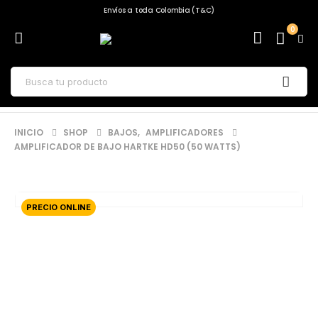
Envíos a toda Colombia (T&C)
0
INICIO
SHOP
BAJOS
,
AMPLIFICADORES
AMPLIFICADOR DE BAJO HARTKE HD50 (50 WATTS)
PRECIO ONLINE