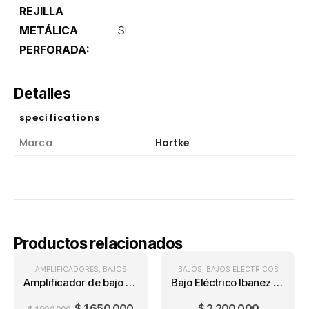
REJILLA
METÁLICA
Si
PERFORADA:
Detalles
specifications
Marca
Hartke
Productos relacionados
PRECIO ONLINE
AMPLIFICADORES
,
BAJOS
BAJOS
,
BAJOS ELÉCTRICOS
Amplificador de bajo Hartke HD75 (75 Watts)
Bajo Eléctrico Ibanez GIO GRS-205WNF 5 cuerdas
$
1.650.000
$
2.200.000