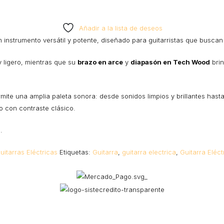
Añadir a la lista de deseos
 instrumento versátil y potente, diseñado para guitarristas que busca
 ligero, mientras que su
brazo en arce
y
diapasón en Tech Wood
brin
mite una amplia paleta sonora: desde sonidos limpios y brillantes has
o con contraste clásico.
.
uitarras Eléctricas
Etiquetas:
Guitarra
,
guitarra electrica
,
Guitarra Eléc