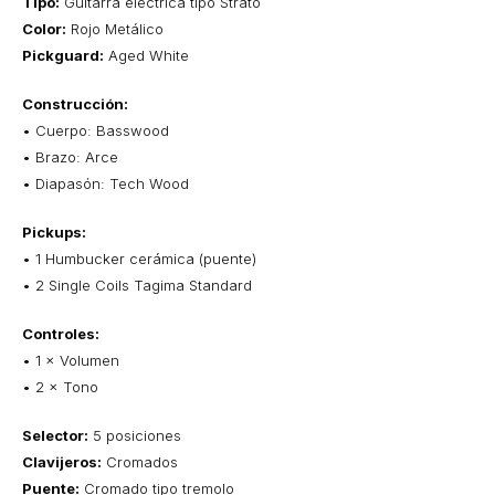
Tipo:
Guitarra eléctrica tipo Strato
Color:
Rojo Metálico
Pickguard:
Aged White
Construcción:
• Cuerpo: Basswood
• Brazo: Arce
• Diapasón: Tech Wood
Pickups:
• 1 Humbucker cerámica (puente)
• 2 Single Coils Tagima Standard
Controles:
• 1 × Volumen
• 2 × Tono
Selector:
5 posiciones
Clavijeros:
Cromados
Puente:
Cromado tipo tremolo