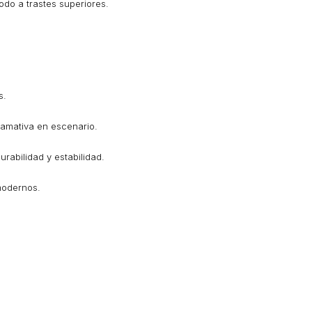
o a trastes superiores.
s.
lamativa en escenario.
rabilidad y estabilidad.
modernos.