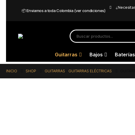
¿Necesita
📦 Enviamos a toda Colombia (ver condiciones)
Guitarras
Bajos
Baterías
INICIO
SHOP
GUITARRAS
,
GUITARRAS ELÉCTRICAS
GUITAR