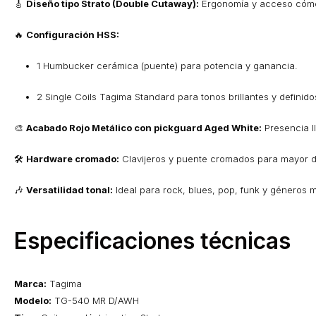
🎸
Diseño tipo Strato (Double Cutaway):
Ergonomía y acceso cómod
🔥
Configuración HSS:
1 Humbucker cerámica (puente) para potencia y ganancia.
2 Single Coils Tagima Standard para tonos brillantes y definido
🎨
Acabado Rojo Metálico con pickguard Aged White:
Presencia l
🛠
Hardware cromado:
Clavijeros y puente cromados para mayor du
🎶
Versatilidad tonal:
Ideal para rock, blues, pop, funk y géneros 
Especificaciones técnicas
Marca:
Tagima
Modelo:
TG-540 MR D/AWH