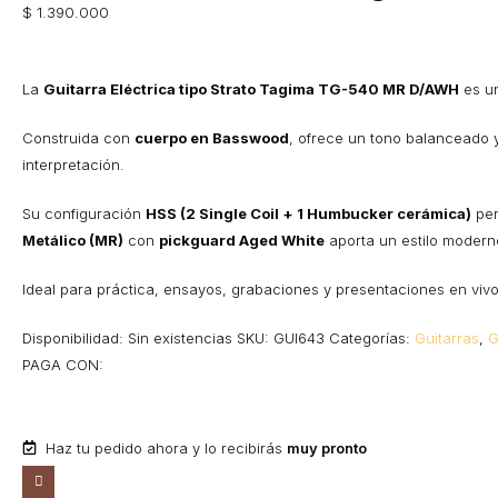
$
1.390.000
La
Guitarra Eléctrica tipo Strato
Tagima
TG-540 MR D/AWH
es un
Construida con
cuerpo en Basswood
, ofrece un tono balanceado y
interpretación.
Su configuración
HSS (2 Single Coil + 1 Humbucker cerámica)
per
Metálico (MR)
con
pickguard Aged White
aporta un estilo modern
Ideal para práctica, ensayos, grabaciones y presentaciones en vivo
Disponibilidad:
Sin existencias
SKU:
GUI643
Categorías:
Guitarras
,
G
PAGA CON:
Haz tu pedido ahora y lo recibirás
muy pronto