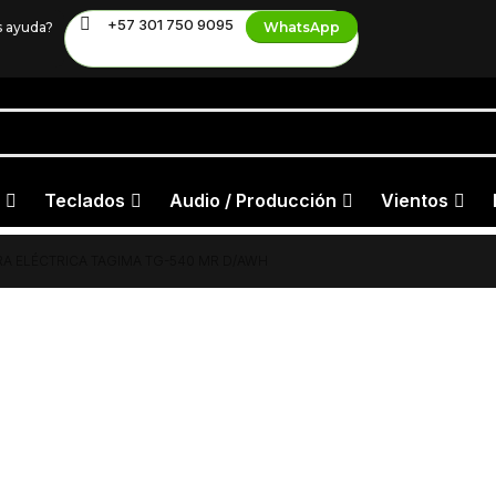
+57 301 750 9095
s ayuda?
WhatsApp
Teclados
Audio / Producción
Vientos
RA ELÉCTRICA TAGIMA TG-540 MR D/AWH