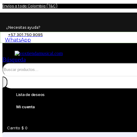
Envíos a toda Colombia (T&C)
¿Necesitas ayuda?
+57 301 750 9095
WhatsApp
Búsqueda
Lista de deseos
Mi cuenta
Carrito
$
0
0