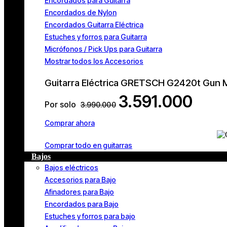
Encordados para Guitarra
Encordados de Nylon
Encordados Guitarra Eléctrica
Estuches y forros para Guitarra
Micrófonos / Pick Ups para Guitarra
Mostrar todos los Accesorios
Guitarra Eléctrica GRETSCH G2420t Gun 
3.591.000
Por solo
3.990.000
Comprar ahora
Comprar todo en guitarras
Bajos
Bajos eléctricos
Accesorios para Bajo
Afinadores para Bajo
Encordados para Bajo
Estuches y forros para bajo