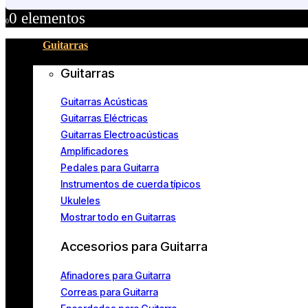
0 elementos
0
Guitarras
Guitarras
Guitarras Acústicas
Guitarras Eléctricas
Guitarras Electroacústicas
Amplificadores
Pedales para Guitarra
Instrumentos de cuerda típicos
Ukuleles
Mostrar todo en Guitarras
Accesorios para Guitarra
Afinadores para Guitarra
Correas para Guitarra