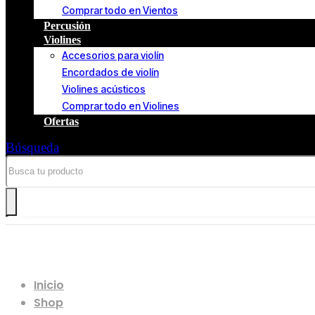
Comprar todo en Vientos
Percusión
Violines
Accesorios para violín
Encordados de violín
Violines acústicos
Comprar todo en Violines
Ofertas
Búsqueda
Pedal XVIVE Rever D1
Inicio
Shop