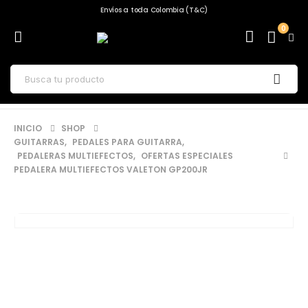
Envíos a toda Colombia (T&C)
0
INICIO
SHOP
GUITARRAS
,
PEDALES PARA GUITARRA
,
PEDALERAS MULTIEFECTOS
,
OFERTAS ESPECIALES
PEDALERA MULTIEFECTOS VALETON GP200JR