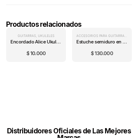
Productos relacionados
GUITARRAS
,
UKULELES
ACCESORIOS PARA GUITARRA
,
ESTUC
Encordado Alice Ukulele Concierto AU046-C
Estuche semiduro en lona para guitarra clasica 39″
$
10.000
$
130.000
Distribuidores Oficiales de Las Mejores
Marcas