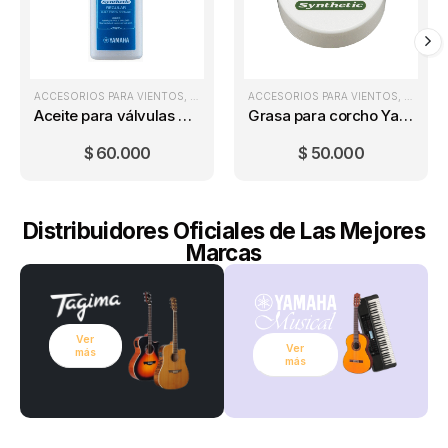
ACCESORIOS PARA VIENTOS
,
VIENTOS
ACCESORIOS PARA VIENTOS
,
VIENTO
Aceite para válvulas Yamaha Regular
Grasa para corcho Yamaha Cork Grease 10 Gr
$
60.000
$
50.000
Distribuidores Oficiales de Las Mejores
Marcas
Ver
Ver
más
más