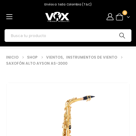
Envíos a toda Colombia (T&C)
0
INICIO
SHOP
VIENTOS
,
INSTRUMENTOS DE VIENTO
SAXOFÓN ALTO AYSON AS-2000